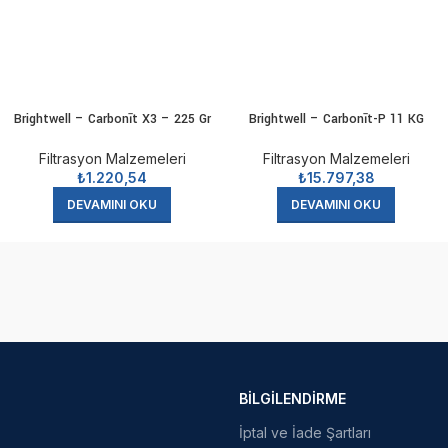
Brightwell – Carbonīt X3 – 225 Gr
Brightwell – Carbonīt-P 11 KG
Filtrasyon Malzemeleri
Filtrasyon Malzemeleri
₺
1.220,54
₺
15.797,38
DEVAMINI OKU
DEVAMINI OKU
BILGILENDIRME
İptal ve İade Şartları