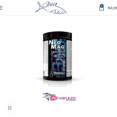
0
₺
0,0
Click to enlarge