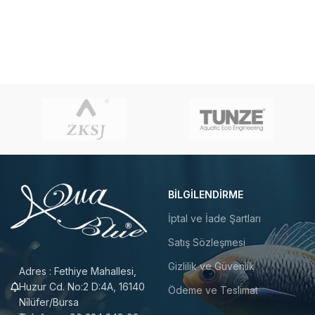
BILGILENDIRME
İptal ve İade Şartları
Satış Sözleşmesi
Gizlilik ve Güvenlik
Adres : Fethiye Mahallesi,
Huzur Cd. No:2 D:4A, 16140
Ödeme ve Teslimat
Ni̇lüfer/Bursa