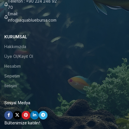
Telefon : +90 224 248 92
70
Email:
info@aquabluebursa.com
KURUMSAL
Hakkımızda
Üye Ol/Kayıt Ol
Hesabım
Sepetim
İletişim
Sosyal Medya
Bültenimize katılın!