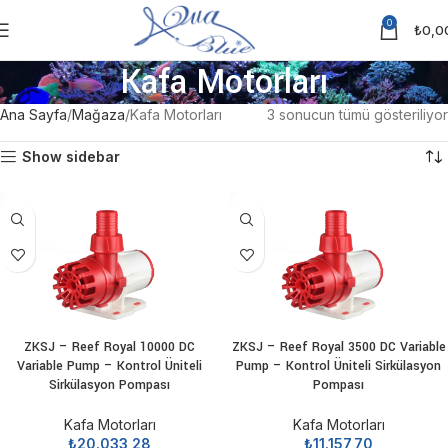
0
₺
0,0
Kafa Motorları
Ana Sayfa
Mağaza
Kafa Motorları
3 sonucun tümü gösteriliyor
Show sidebar
ZKSJ – Reef Royal 10000 DC
ZKSJ – Reef Royal 3500 DC Variable
Variable Pump – Kontrol Üniteli
Pump – Kontrol Üniteli Sirkülasyon
Sirkülasyon Pompası
Pompası
Kafa Motorları
Kafa Motorları
₺
20.033,28
₺
11.157,70