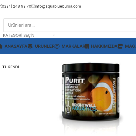
(0224) 248 92 70
info@aquabluebursa.com
KATEGORI SEÇIN
ANASAYFA
ÜRÜNLER
MARKALAR
HAKKIMIZDA
MAĞ
TÜKENDI