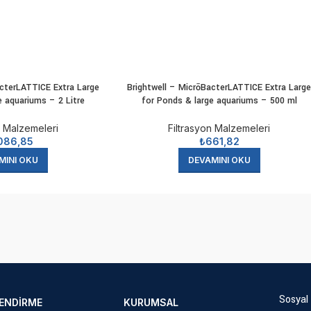
acterLATTICE Extra Large
Brightwell – MicrōBacterLATTICE Extra Larg
e aquariums – 2 Litre
for Ponds & large aquariums – 500 ml
n Malzemeleri
Filtrasyon Malzemeleri
086,85
₺
661,82
MINI OKU
DEVAMINI OKU
Sosyal
LENDIRME
KURUMSAL