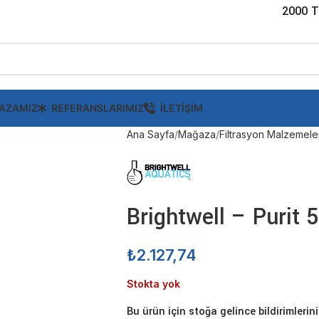
2000 T
AZAMIZ
REFERANSLARIMIZ
İLETIŞIM
Ana Sayfa
Mağaza
Filtrasyon Malzemele
Brightwell – Purit 
₺
2.127,74
Stokta yok
Bu ürün için stoğa gelince bildirimlerini 