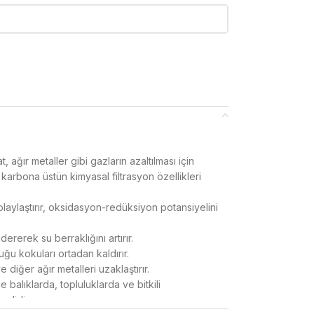
t, ağır metaller gibi gazların azaltılması için
f karbona üstün kimyasal filtrasyon özellikleri
laylaştırır, oksidasyon-redüksiyon potansiyelini
ererek su berraklığını artırır.
u kokuları ortadan kaldırır.
e diğer ağır metalleri uzaklaştırır.
 balıklarda, topluluklarda ve bitkili
nlidir.