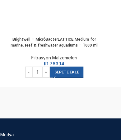
e
Brightwell – MicrōBacterLATTICE Medium for
Brightwell
marine, reef & freshwater aquariums – 1000 ml
Filtra
Filtrasyon Malzemeleri
₺
1.763,14
D
SEPETE EKLE
 Medya