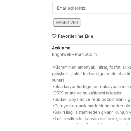
HABER VER
Favorilerime Ekle
Açıklama
Brightwell – Purit 500 ml
•
Kloraminler, amonyak, nitrat, fosfat, silika
geliştirilmiş aktif karbon (geleneksel akti
sunar)
•
oksidasyon/indirgeme reaksiyonlarını ko
(ORP) arttırır ve su kalitesini iyileştirir.
•
Sudaki boyaları ve renk bozulmalarını gid
•
Çürüyen organik maddelerin neden olduğ
•
Bakırı ilaçlı sistemlerden çıkarır. Kurşun v
•
Tüm resiflerde, karışık resiflerde, sadece
akvaryumlarda kullanım için tamamen güve