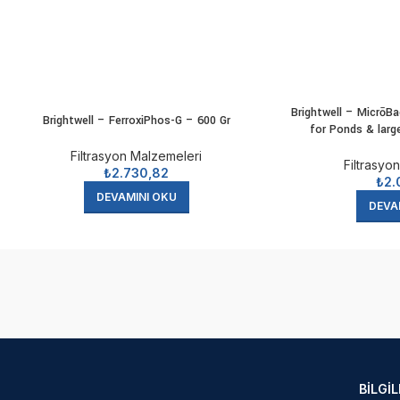
Brightwell – MicrōB
Brightwell – FerroxiPhos-G – 600 Gr
for Ponds & larg
Filtrasyon Malzemeleri
Filtrasyo
₺
2.730,82
₺
2.
DEVAMINI OKU
DEVA
BILGI