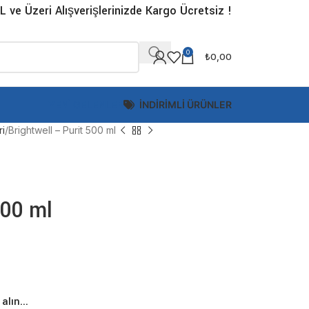
L ve Üzeri Alışverişlerinizde Kargo Ücretsiz !
0
₺
0,00
YENİ GELENLER
İNDİRİMLİ ÜRÜNLER
ri
Brightwell – Purit 500 ml
500 ml
alın...