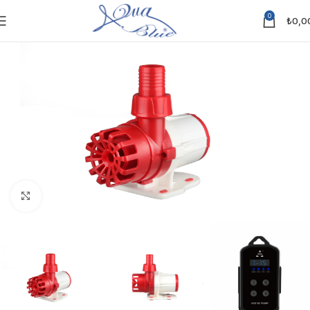
0
₺
0,0
Click to enlarge