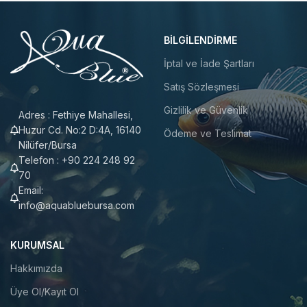
BILGILENDIRME
İptal ve İade Şartları
Satış Sözleşmesi
Gizlilik ve Güvenlik
Adres : Fethiye Mahallesi,
Huzur Cd. No:2 D:4A, 16140
Ödeme ve Teslimat
Ni̇lüfer/Bursa
Telefon : +90 224 248 92
70
Email:
info@aquabluebursa.com
KURUMSAL
Hakkımızda
Üye Ol/Kayıt Ol