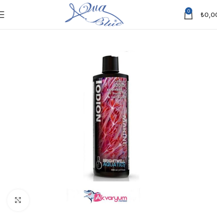
0
₺
0,0
Click to enlarge