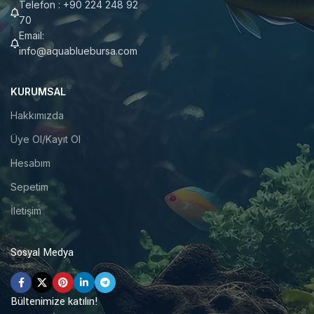
Telefon : +90 224 248 92
70
Email:
info@aquabluebursa.com
KURUMSAL
Hakkımızda
Üye Ol/Kayıt Ol
Hesabım
Sepetim
İletişim
Sosyal Medya
Bültenimize katılın!