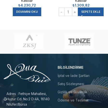
Katkılar
Katkılar
₺
4.230,72
₺
1.309,82
DEVAMINI OKU
SEPETE EKLE
BILGILENDIRME
İptal ve İade Şartları
Satış Sözleşmesi
Gizlilik ve Güvenlik
Adres : Fethiye Mahallesi,
Huzur Cd. No:2 D:4A, 16140
Ödeme ve Teslimat
Ni̇lüfer/Bursa