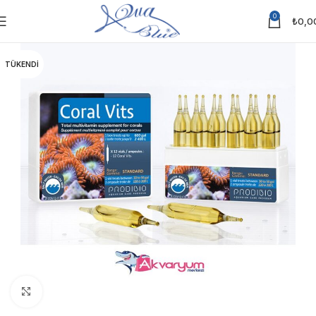
0
₺
0,0
TÜKENDI
Click to enlarge