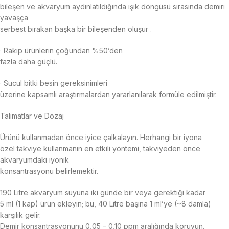
bileşen ve akvaryum aydınlatıldığında ışık döngüsü sırasında demiri
yavaşça
serbest bırakan başka bir bileşenden oluşur .
· Rakip ürünlerin çoğundan %50’den
fazla daha güçlü.
· Sucul bitki besin gereksinimleri
üzerine kapsamlı araştırmalardan yararlanılarak formüle edilmiştir.
Talimatlar ve Dozaj
Ürünü kullanmadan önce iyice çalkalayın. Herhangi bir iyona
özel takviye kullanmanın en etkili yöntemi, takviyeden önce
akvaryumdaki iyonik
konsantrasyonu belirlemektir.
190 Litre akvaryum suyuna iki günde bir veya gerektiği kadar
5 ml (1 kap) ürün ekleyin; bu, 40 Litre başına 1 ml’ye (~8 damla)
karşılık gelir.
Demir konsantrasyonunu 0,05 – 0,10 ppm aralığında koruyun.