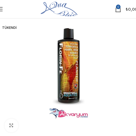
0
₺
0,0
TÜKENDI
Click to enlarge