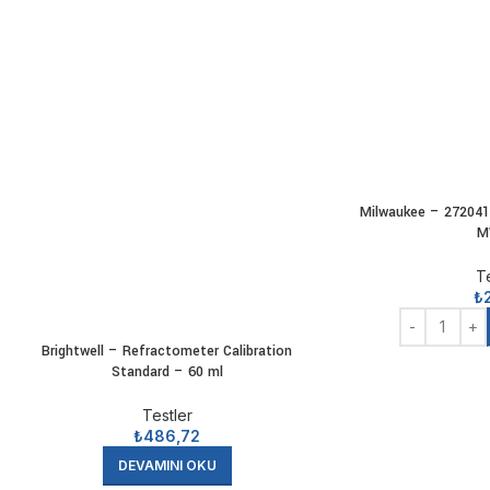
Milwaukee – 2720416
M
T
₺
Brightwell – Refractometer Calibration
Standard – 60 ml
Testler
₺
486,72
DEVAMINI OKU