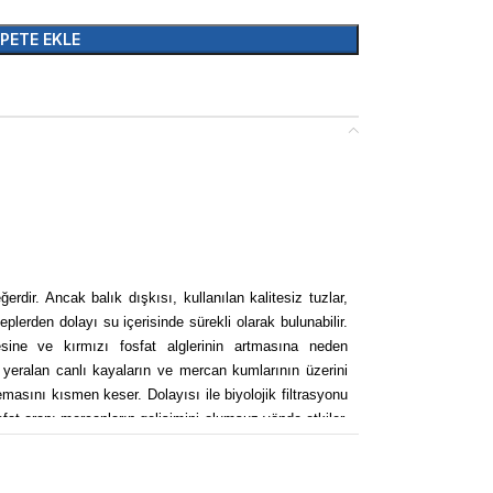
PETE EKLE
ir. Ancak balık dışkısı, kullanılan kalitesiz tuzlar,
lerden dolayı su içerisinde sürekli olarak bulunabilir.
ine ve kırmızı fosfat alglerinin artmasına neden
 yeralan canlı kayaların ve mercan kumlarının üzerini
 temasını kısmen keser. Dolayısı ile biyolojik filtrasyonu
fat oranı mercanların gelişimini olumsuz yönde etkiler.
rumunda akvaryum suyuna fosfatı parçalayan bakteri
u kumlar kullanılabilir veya su değişikliği yapılabilir.