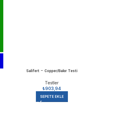
 algleri hızla üremeye başlar.
ılır ve acil önlemler alınması gerekir.
kviyesi yapılması zorunludur.
Salifert – Copper/Bakır Testi
Salife
Testler
₺
903,94
SEPETE EKLE
D