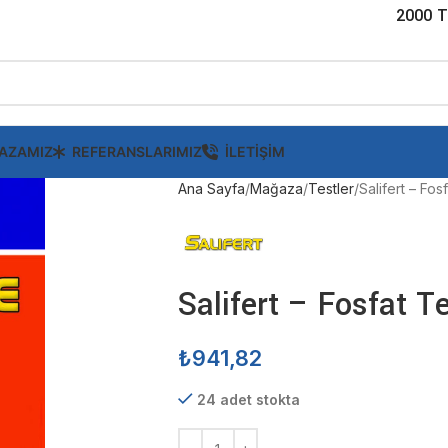
2000 T
AZAMIZ
REFERANSLARIMIZ
İLETIŞIM
Ana Sayfa
Mağaza
Testler
Salifert – Fos
Salifert – Fosfat Te
₺
941,82
24 adet stokta