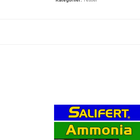
FOSFAT TESTİ NASIL KULLANILIR?
PO
(Phosphate) testinin’nin kullanıldığı Alanla
4
Deniz akvaryumu
Bahçe havuzu
Tatlı su akvaryumu
Karbonat sertliği 20 Dkh.’ Dan yüksek ise hatalı
Bu 7 meq/L. Alkalinity’e tekabül eder.
Normal karbonat sertliği
KH/Alkalinite testi
açık
1. Test şişesine 10 ml su ilave ediniz.
2. 4 damla PO
sıvısından ilave ediniz ve haf
4
3. Test şişesini renk tablosunun üzerine ko
değer fosfat miktarını belirler. Eğer renk iki