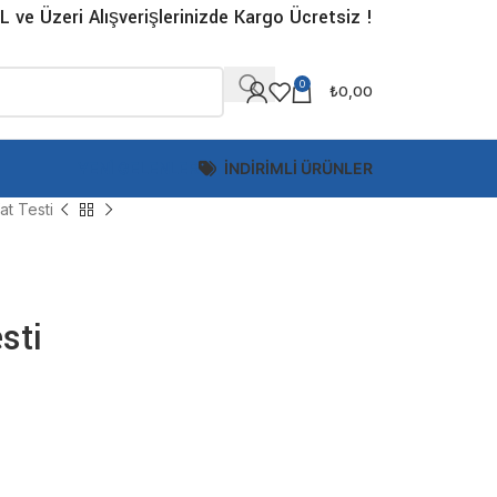
L ve Üzeri Alışverişlerinizde Kargo Ücretsiz !
0
₺
0,00
YENİ GELENLER
İNDİRİMLİ ÜRÜNLER
fat Testi
sti