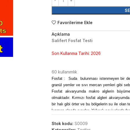
SE
Favorilerime Ekle
Açıklama
Salifert Fosfat Testi
Son Kullanma Tarihi: 2026
60 kullanımlık
Fosfat : Suda bulunması istenmeyen bir değerd
granül yemler ve sıvı mercan yemleri gibi sebep
Fosfat akvaryumda makro alglerin büyümes
olmaktadır. Kırmızı fosfat algleri akvaryumda
bir halı gibi örter ve bu bölgelerin su ile olan
kısmen olsada sınırlar. Yüksek seviyelerde fos
Yüksek seviyede fosfat değeri ölçülmesi du
ilavesi (
Stok kodu:
prodibio digest
S0009
) yapılabilir, fosfat tutuc
Kategoriler:
Testler