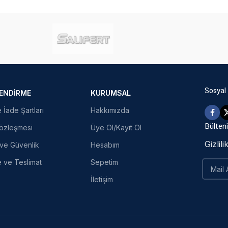
Sosyal
LENDIRME
KURUMSAL
e İade Şartları
Hakkımızda
Bülteni
Sözleşmesi
Üye Ol/Kayıt Ol
Gizlil
k ve Güvenlik
Hesabım
ve Teslimat
Sepetim
İletişim