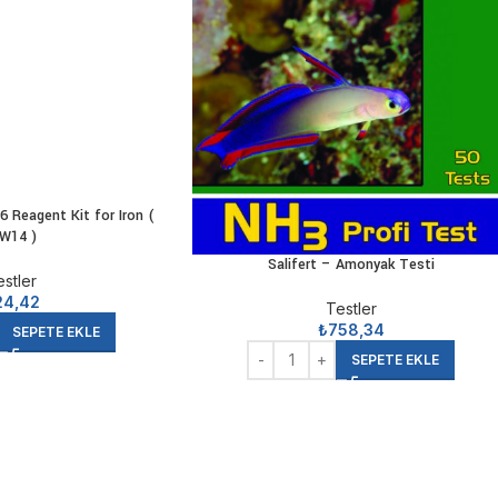
demektir.
Okunan değerlerin etkileri:
0.03 – Normal bir değer olarak kabul edilir.
0.10 – Kritik bir değerdir.
0.25 – Mercan gelişimi risk altındadır.
0.50 – Mercan gelişimi tamamen durur ve fosfat
1.00 – Fosfat algi akvaryumun her bölgesine yay
3.00 – Su değişikliği ve beraberinde bakteri ta
 Reagent Kit for Iron (
W14 )
Salifert – Amonyak Testi
estler
24,42
Testler
₺
758,34
SEPETE EKLE
SEPETE EKLE