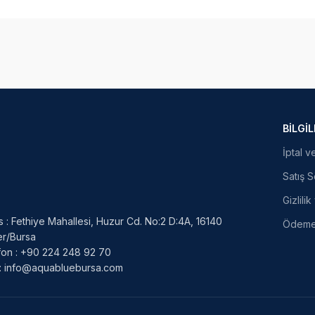
BILGI
İptal v
Satış 
Gizlili
 : Fethiye Mahallesi, Huzur Cd. No:2 D:4A, 16140
Ödeme 
fer/Bursa
fon : +90 224 248 92 70
l: info@aquabluebursa.com