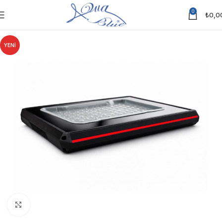
0
₺
0,0
YENİ
Click to enlarge