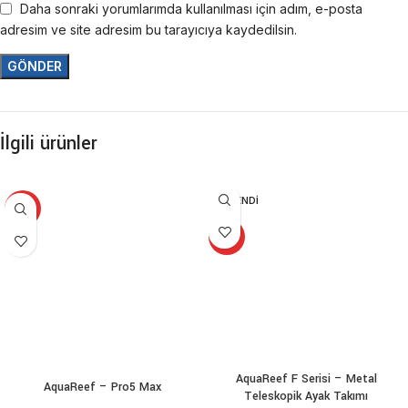
Daha sonraki yorumlarımda kullanılması için adım, e-posta
adresim ve site adresim bu tarayıcıya kaydedilsin.
İlgili ürünler
TÜKENDI
YENİ
YENİ
AquaReef F Serisi – Metal
AquaReef – Pro5 Max
Teleskopik Ayak Takımı