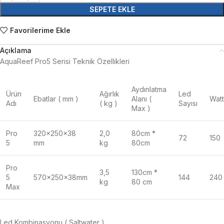
SEPETE EKLE
Favorilerime Ekle
Açıklama
AquaReef Pro5 Serisi Teknik Özellikleri
Aydınlatma
Ürün
Ağırlık
Led
Ebatlar ( mm )
Alanı (
Watt
Adı
( kg )
Sayısı
Max )
Pro
320x250x38
2,0
80cm *
72
150
5
mm
kg
80cm
Pro
3,5
130cm *
5
570x250x38mm
144
240
kg
80 cm
Max
Led Kombinasyonu ( Saltwater )