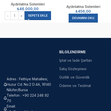
Aydınlatma Sistemleri
Aydınlatma Sistemleri
₺
46.000,00
₺
456,00
SEPETE EKLE
DEVAMINI OKU
BILGILENDIRME
İptal ve İade Şartları
Satış Sözleşmesi
Gizlilik ve Güvenlik
Adres : Fethiye Mahallesi,
Huzur Cd. No:2 D:4A, 16140
Ödeme ve Teslimat
Ni̇lüfer/Bursa
Telefon : +90 224 248 92
70
Email: